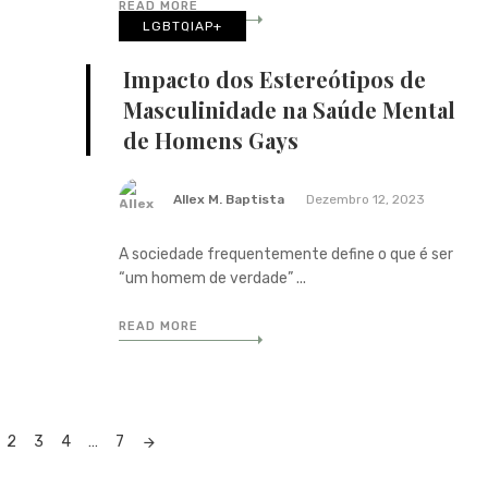
READ MORE
LGBTQIAP+
Impacto dos Estereótipos de
Masculinidade na Saúde Mental
de Homens Gays
Allex M. Baptista
Dezembro 12, 2023
A sociedade frequentemente define o que é ser
“um homem de verdade” ...
READ MORE
2
3
4
…
7