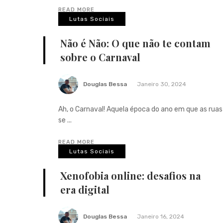
READ MORE
Lutas Sociais
Não é Não: O que não te contam
sobre o Carnaval
Douglas Bessa
Janeiro 30, 2024
Ah, o Carnaval! Aquela época do ano em que as ruas
se ...
READ MORE
Lutas Sociais
Xenofobia online: desafios na
era digital
Douglas Bessa
Janeiro 16, 2024