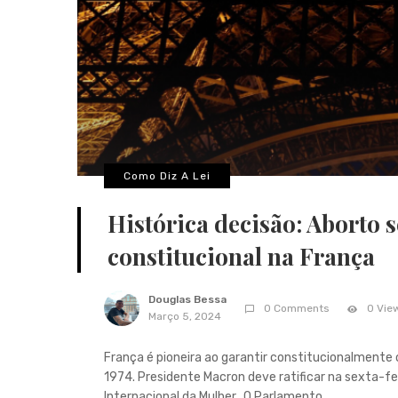
Como Diz A Lei
Histórica decisão: Aborto s
constitucional na França
Douglas Bessa
0 Comments
0 Vie
Março 5, 2024
França é pioneira ao garantir constitucionalmente o
1974. Presidente Macron deve ratificar na sexta-fei
Internacional da Mulher. O Parlamento ...