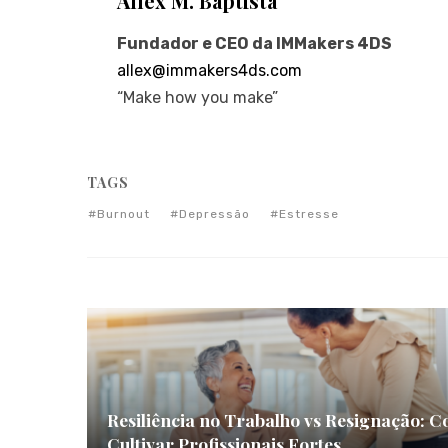
Allex M. Baptista
Fundador e CEO da IMMakers 4DS
allex@immakers4ds.com
“Make how you make”
TAGS
Burnout
Depressão
Estresse
Resiliência no Trabalho vs Resignação: 
Cultivar Profissionais Fortes