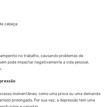
 de cabeça;
sempenho no trabalho, causando problemas de
mbém pode impactar negativamente a vida pessoal,
s.
epressão
 excesso momentâneo, como uma prova ou uma demanda
período prolongado. Por sua vez, a depressão tem uma
profundas e variadas.