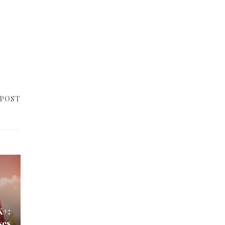
 POST
K+:
ses