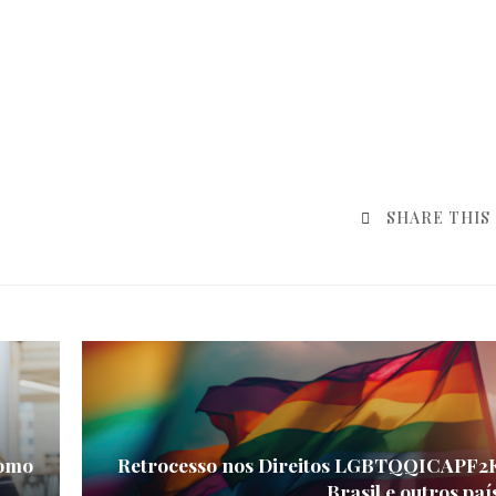
SHARE THIS
Como
Retrocesso nos Direitos LGBTQQICAPF2
Brasil e outros paí